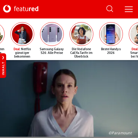
ten
Deal
: Netflix
Samsung Galaxy
Die Vodafone
Beste Handys
Deal
e
günstiger
S26: Alle Preise
CallYa-Tarife im
2026
Smar
bekommen
Überblick
bei 
INHALT
©Paramount