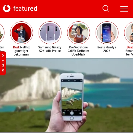
ten
Deal
: Netflix
Samsung Galaxy
Die Vodafone
Beste Handys
Deal
e
günstiger
S26: Alle Preise
CallYa-Tarife im
2026
Smar
bekommen
Überblick
bei 
INHALT