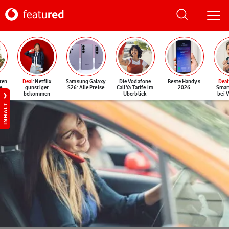
ten
Deal
: Netflix
Samsung Galaxy
Die Vodafone
Beste Handys
Deal
e
günstiger
S26: Alle Preise
CallYa-Tarife im
2026
Smar
bekommen
Überblick
bei 
INHALT