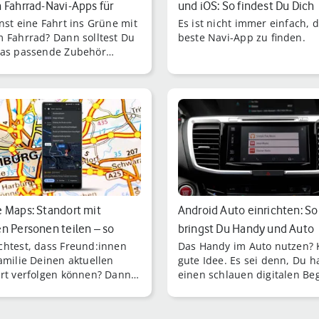
 Fahrrad-Navi-Apps für
und iOS: So findest Du Dich
nst eine Fahrt ins Grüne mit
Es ist nicht immer einfach, d
id…
imme…
 Fahrrad? Dann solltest Du
beste Navi-App zu finden.
as passende Zubehör
men – zum Beispiel eine
d-Navi-App.
 Maps: Standort mit
Android Auto einrichten: So
n Personen teilen – so
bringst Du Handy und Auto
htest, dass Freund:innen
Das Handy im Auto nutzen? 
zusammen
amilie Deinen aktuellen
gute Idee. Es sei denn, Du h
rt verfolgen können? Dann
einen schlauen digitalen Beg
oogle Maps eine nützliche
an Bord.
n für Dich bereit: die
rtfreigabe.