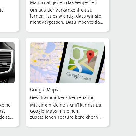
Mahnmal gegen das Vergessen
ie
Um aus der Vergangenheit zu
lernen, ist es wichtig, dass wir sie
nicht vergessen. Dazu möchte das
Projekt „Stolpersteine NRW“
beitragen.
Google Maps:
Geschwindigkeitsbegrenzung
Keine
Mit einem kleinen Kniff kannst Du
anzeigen – so rüstest Du …
ast
Google Maps mit einem
leiter
zusätzlichen Feature bereichern –
und Dir unterwegs Ärger und
eventuell Knöllchen ersparen.