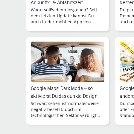
Ankunfts- & Abfahrtszeit
besten
Wann soll's denn losgehen? Seit
Du pla
festlegen
Andro
dem letzten Update kannst Du
Deinem
auch in der mobilen App von
auch d
Google Maps eine Ankunfts- oder
mitneh
Abfahrtszeit festlegen.
Fahrra
Google Maps: Dark Mode – so
Google
aktivierst Du das dunkle Design
andere
Schwarzsehen ist normalerweise
Du möc
geht's
negativ besetzt, doch im
oder F
technologischen Sektor verbirgt
Stando
sich dahinter eine sehr nützliche
hält G
Funktion: Auch Google [...]
Funktio
Stando