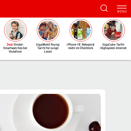
Deal
: Kinder-
GigaMobil Young:
iPhone 18: Release &
GigaCube-Tarife:
Smartwatches bei
Tarife für junge
mehr im Überblick
Highspeed-Internet
Vodafone
Leute