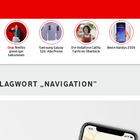
Deal
: Netflix
Samsung Galaxy
Die Vodafone CallYa-
Beste Handys 2026
günstiger
S26: Alle Preise
Tarife im Überblick
bekommen
HLAGWORT „NAVIGATION“