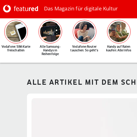
Das Magazin für digitale Kultur
Vodafone: SIM-Karte
Alle Samsung-
Vodafone-Router
Handy auf Raten
freischalten
Handys in
tauschen: So geht's
kaufen: Alle Infos
Reihenfolge
ALLE ARTIKEL MIT DEM SC