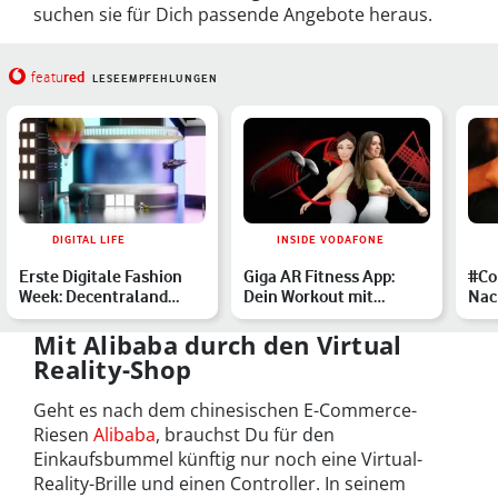
suchen sie für Dich passende Angebote heraus.
red
featu
LESEEMPFEHLUNGEN
DIGITAL LIFE
INSIDE VODAFONE
Erste Digitale Fashion
Giga AR Fitness App:
#Co
Week: Decentraland
Dein Workout mit
Nac
bringt digitale Mode au…
Augmented Reality
tut
Mit Alibaba durch den Virtual
Reality-Shop
Geht es nach dem chinesischen E-Commerce-
Riesen
Alibaba
, brauchst Du für den
Einkaufsbummel künftig nur noch eine Virtual-
Reality-Brille und einen Controller. In seinem