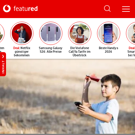
ten
Deal
: Netflix
Samsung Galaxy
Die Vodafone
Beste Handys
Deal
e
günstiger
S26: Alle Preise
CallYa-Tarife im
2026
Smar
bekommen
Überblick
bei 
INHALT