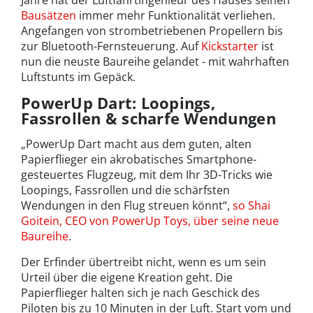
Jahre hat der Luftfahrtingenieur des Hauses seinen
Bausätzen
immer mehr Funktionalität verliehen.
Angefangen von strombetriebenen Propellern bis
zur Bluetooth-Fernsteuerung. Auf
Kickstarter
ist
nun die neuste Baureihe gelandet - mit wahrhaften
Luftstunts im Gepäck.
PowerUp Dart: Loopings,
Fassrollen & scharfe Wendungen
„PowerUp Dart macht aus dem guten, alten
Papierflieger ein akrobatisches Smartphone-
gesteuertes Flugzeug, mit dem Ihr 3D-Tricks wie
Loopings, Fassrollen und die schärfsten
Wendungen in den Flug streuen könnt“,
so Shai
Goitein, CEO von PowerUp Toys, über seine neue
Baureihe
.
Der Erfinder übertreibt nicht, wenn es um sein
Urteil über die eigene Kreation geht. Die
Papierflieger halten sich je nach Geschick des
Piloten bis zu 10 Minuten in der Luft. Start vom und