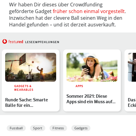
Wir haben Dir dieses über Crowdfunding
geförderte Gadget
früher schon einmal vorgestellt
.
Inzwischen hat der clevere Ball seinen Weg in den
Handel gefunden – und ist derzeit ausverkauft.
red
featu
LESEEMPFEHLUNGEN
GADGETS &
APPS
WEARABLES
Sommer 2021: Diese
Runde Sache: Smarte
Das
Apps sind ein Muss auf
Bälle für ein
Ecki
dem Smartphone
spielerisches Training
bes
Fussball
Sport
Fitness
Gadgets