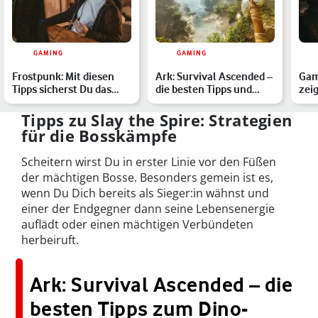
GAMING
GAMING
Frostpunk: Mit diesen
Ark: Survival Ascended –
Game
Tipps sicherst Du das
die besten Tipps und
zeig
Überleben Deiner Stad…
Mods zum Dino-Survi…
alt
Tipps zu Slay the Spire: Strategien
für die Bosskämpfe
Scheitern wirst Du in erster Linie vor den Füßen
der mächtigen Bosse. Besonders gemein ist es,
wenn Du Dich bereits als Sieger:in wähnst und
einer der Endgegner dann seine Lebensenergie
auflädt oder einen mächtigen Verbündeten
herbeiruft.
Ark: Survival Ascended – die
besten Tipps zum Dino-