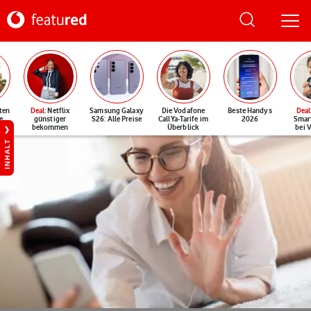
ten
Deal
: Netflix
Samsung Galaxy
Die Vodafone
Beste Handys
Deal
e
günstiger
S26: Alle Preise
CallYa-Tarife im
2026
Smar
bekommen
Überblick
bei 
INHALT