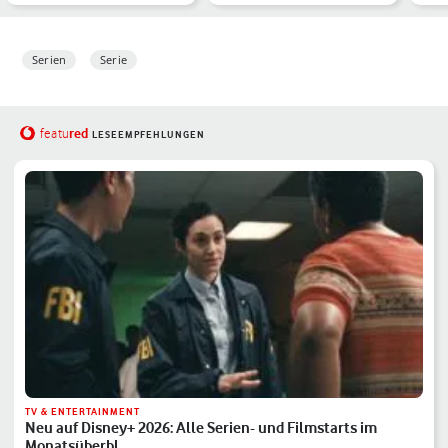
Simon Kinberg an Epis…
frischer Wind in …
ein
Serien
Serie
red
featu
LESEEMPFEHLUNGEN
TV & ENTERTAINMENT
Neu auf Disney+ 2026: Alle Serien- und Filmstarts im
Monatsüberbl…