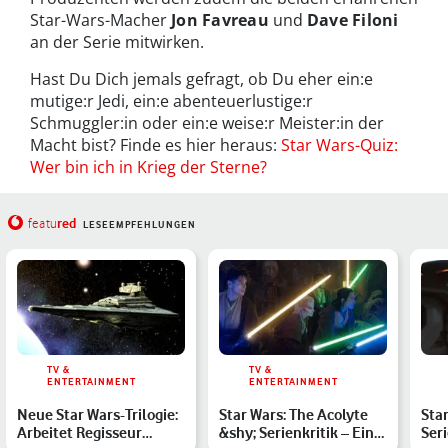
Star-Wars-Macher
Jon Favreau
und
Dave Filoni
an der Serie mitwirken.
Hast Du Dich jemals gefragt, ob Du eher ein:e
mutige:r Jedi, ein:e abenteuerlustige:r
Schmuggler:in oder ein:e weise:r Meister:in der
Macht bist? Finde es hier heraus:
Star Wars-Quiz:
Wer bin ich in Krieg der Sterne?
red
featu
LESEEMPFEHLUNGEN
TV &
TV &
ENTERTAINMENT
ENTERTAINMENT
Neue Star Wars-Trilogie:
Star Wars: The Acolyte
Sta
Arbeitet Regisseur
&shy; Serienkritik – Ein
Seri