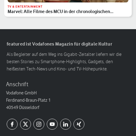
TV & ENTERTAINMENT
Marvel: Alle Filme des MCU in der chronologischen
Reihenfolge
featured ist Vodafones Magazin für digitale Kultur
Als Begleiter auf dem Weg ins Gigabit-Zeitalter liefern wir die
besten Stories zu Smartphone-Highlights, Gadgets, den
heißesten Tech-News und Kino- und TV-Höhepunkte.
Anschrift
Vodafone GmbH
Ferdinand-Braun-Platz 1
40549 Düsseldorf