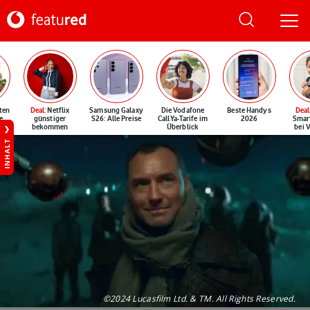
ten
Deal
: Netflix
Samsung Galaxy
Die Vodafone
Beste Handys
Deal
e
günstiger
S26: Alle Preise
CallYa-Tarife im
2026
Smar
bekommen
Überblick
bei 
INHALT
©2024 Lucasfilm Ltd. & TM. All Rights Reserved.