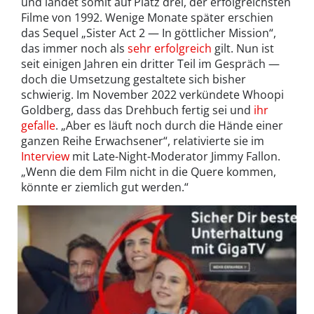
und landet somit auf Platz drei, der erfolgreichsten
Filme von 1992. Wenige Monate später erschien
das Sequel „Sister Act 2 — In göttlicher Mission“,
das immer noch als
sehr erfolgreich
gilt. Nun ist
seit einigen Jahren ein dritter Teil im Gespräch —
doch die Umsetzung gestaltete sich bisher
schwierig. Im November 2022 verkündete Whoopi
Goldberg, dass das Drehbuch fertig sei und
ihr
gefalle
. „Aber es läuft noch durch die Hände einer
ganzen Reihe Erwachsener“, relativierte sie im
Interview
mit Late-Night-Moderator Jimmy Fallon.
„Wenn die dem Film nicht in die Quere kommen,
könnte er ziemlich gut werden.“