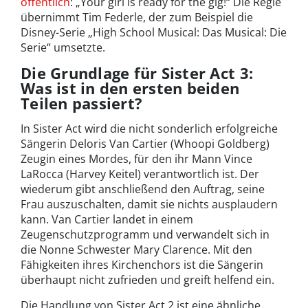
öffentlich
: „Your girl is ready for the gig!“ Die Regie
übernimmt Tim Federle, der zum Beispiel die
Disney-Serie „High School Musical: Das Musical: Die
Serie“ umsetzte.
Die Grundlage für Sister Act 3:
Was ist in den ersten beiden
Teilen passiert?
In Sister Act wird die nicht sonderlich erfolgreiche
Sängerin Deloris Van Cartier (Whoopi Goldberg)
Zeugin eines Mordes, für den ihr Mann Vince
LaRocca (Harvey Keitel) verantwortlich ist. Der
wiederum gibt anschließend den Auftrag, seine
Frau auszuschalten, damit sie nichts ausplaudern
kann. Van Cartier landet in einem
Zeugenschutzprogramm und verwandelt sich in
die Nonne Schwester Mary Clarence. Mit den
Fähigkeiten ihres Kirchenchors ist die Sängerin
überhaupt nicht zufrieden und greift helfend ein.
Die Handlung von Sister Act 2 ist eine ähnliche,