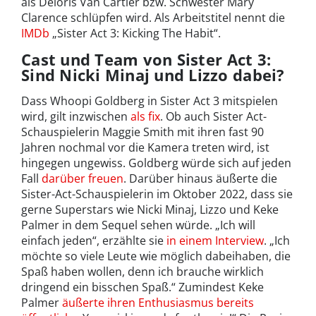
als Deloris Van Cartier bzw. Schwester Mary
Clarence schlüpfen wird. Als Arbeitstitel nennt die
IMDb
„Sister Act 3: Kicking The Habit“.
Cast und Team von Sister Act 3:
Sind Nicki Minaj und Lizzo dabei?
Dass Whoopi Goldberg in Sister Act 3 mitspielen
wird, gilt inzwischen
als fix
. Ob auch Sister Act-
Schauspielerin Maggie Smith mit ihren fast 90
Jahren nochmal vor die Kamera treten wird, ist
hingegen ungewiss. Goldberg würde sich auf jeden
Fall
darüber freuen
. Darüber hinaus äußerte die
Sister-Act-Schauspielerin im Oktober 2022, dass sie
gerne Superstars wie Nicki Minaj, Lizzo und Keke
Palmer in dem Sequel sehen würde. „Ich will
einfach jeden“, erzählte sie
in einem Interview
. „Ich
möchte so viele Leute wie möglich dabeihaben, die
Spaß haben wollen, denn ich brauche wirklich
dringend ein bisschen Spaß.“ Zumindest Keke
Palmer
äußerte ihren Enthusiasmus bereits