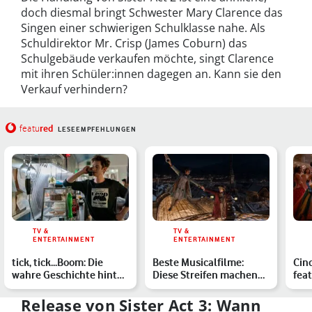
doch diesmal bringt Schwester Mary Clarence das
Singen einer schwierigen Schulklasse nahe. Als
Schuldirektor Mr. Crisp (James Coburn) das
Schulgebäude verkaufen möchte, singt Clarence
mit ihren Schüler:innen dagegen an. Kann sie den
Verkauf verhindern?
red
featu
LESEEMPFEHLUNGEN
TV &
TV &
ENTERTAINMENT
ENTERTAINMENT
tick, tick...Boom: Die
Beste Musicalfilme:
Cind
wahre Geschichte hinter
Diese Streifen machen
feat
Andrew Garfields F…
selbst Musik-Muffeln
mod
Sp…
…
Release von Sister Act 3: Wann