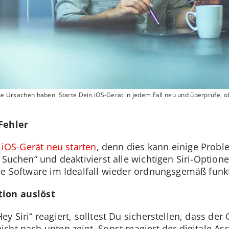
ene Ursachen haben. Starte Dein iOS-Gerät in jedem Fall neu und überprüfe, o
Fehler
n
iOS-Gerät neu starten
, denn dies kann einige Prob
 Suchen“ und deaktivierst alle wichtigen Siri-Option
ie Software im Idealfall wieder ordnungsgemäß funk
tion auslöst
y Siri“ reagiert, solltest Du sicherstellen, dass der
ht nach unten zeigt. Sonst reagiert der digitale Ass