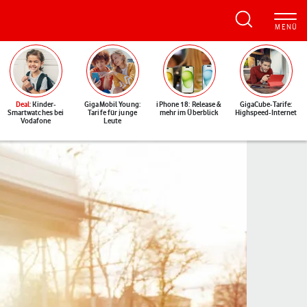
Deal
: Kinder-
GigaMobil Young:
iPhone 18: Release &
GigaCube-Tarife:
Smartwatches bei
Tarife für junge
mehr im Überblick
Highspeed-Internet
Vodafone
Leute