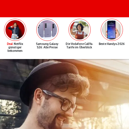
Deal
: Netflix
Samsung Galaxy
Die Vodafone CallYa-
Beste Handys 2026
günstiger
S26: Alle Preise
Tarife im Überblick
bekommen