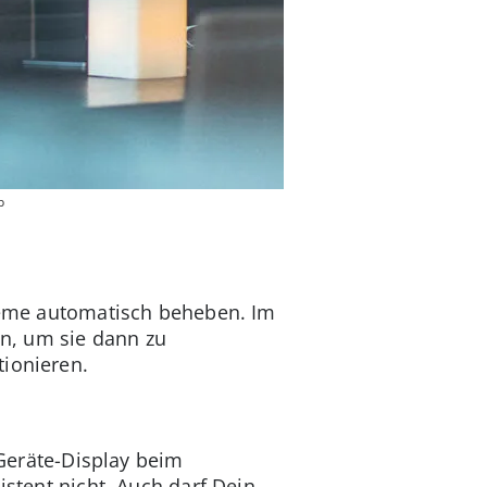
b
leme automatisch beheben. Im
en, um sie dann zu
tionieren.
 Geräte-Display beim
istent nicht. Auch darf Dein