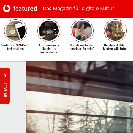
Das Magazin für digitale Kultur
Vodafone: SIM-Karte
Alle Samsung-
Vodafone-Router
Handy auf Raten
freischalten
Handys in
tauschen: So geht's
kaufen: Alle Infos
Reihenfolge
INHALT