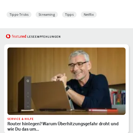
Tipps-Tricks
Streaming
Tipps
Netflix
red
featu
LESEEMPFEHLUNGEN
SERVICE & HILFE
Router hinlegen? Warum Überhitzungsgefahr droht und
wie Du das um…