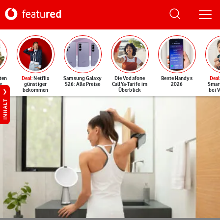
ten
Deal
: Netflix
Samsung Galaxy
Die Vodafone
Beste Handys
Deal
e
günstiger
S26: Alle Preise
CallYa-Tarife im
2026
Smar
bekommen
Überblick
bei 
INHALT