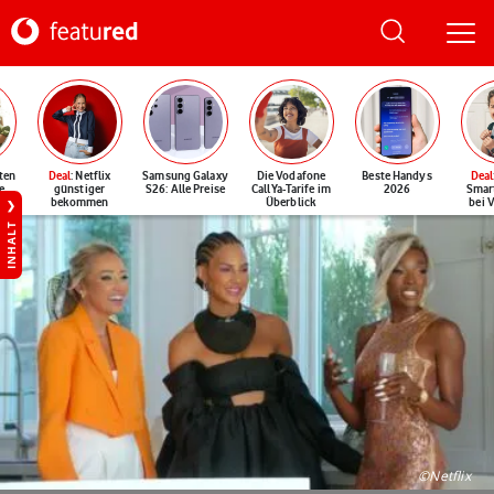
ten
Deal
: Netflix
Samsung Galaxy
Die Vodafone
Beste Handys
Deal
e
günstiger
S26: Alle Preise
CallYa-Tarife im
2026
Smar
bekommen
Überblick
bei 
INHALT
©Netflix