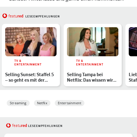
red
featu
LESEEMPFEHLUNGEN
TV &
TV &
ENTERTAINMENT
ENTERTAINMENT
Selling Sunset: Staffel 5
Selling Tampa bei
Lie
– so geht es mit der
Netflix: Das wissen wir
Staf
Realityshow weiter
über das Spin-off von S…
übe
Streaming
Netflix
Entertainment
red
featu
LESEEMPFEHLUNGEN