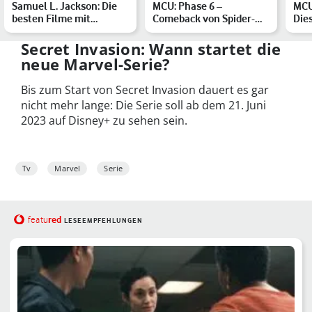
Samuel L. Jackson: Die
MCU: Phase 6 –
MCU
besten Filme mit
Comeback von Spider-
Die
Tarantinos Liebling
Man und den Avengers
erw
Secret Invasion: Wann startet die
neue Marvel-Serie?
Bis zum Start von Secret Invasion dauert es gar
nicht mehr lange: Die Serie soll ab dem 21. Juni
2023 auf Disney+ zu sehen sein.
Tv
Marvel
Serie
red
featu
LESEEMPFEHLUNGEN