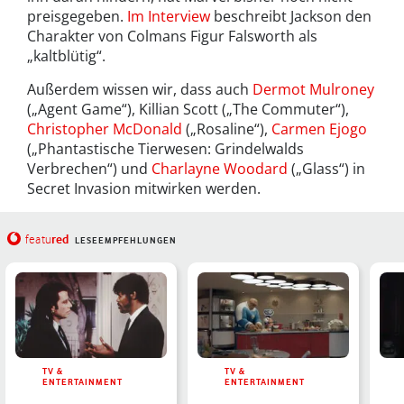
preisgegeben.
Im Interview
beschreibt Jackson den
Charakter von Colmans Figur Falsworth als
„kaltblütig“.
Außerdem wissen wir, dass auch
Dermot Mulroney
(„Agent Game“), Killian Scott („The Commuter“),
Christopher McDonald
(„Rosaline“),
Carmen Ejogo
(„Phantastische Tierwesen: Grindelwalds
Verbrechen“) und
Charlayne Woodard
(„Glass“) in
Secret Invasion mitwirken werden.
red
featu
LESEEMPFEHLUNGEN
TV &
TV &
ENTERTAINMENT
ENTERTAINMENT