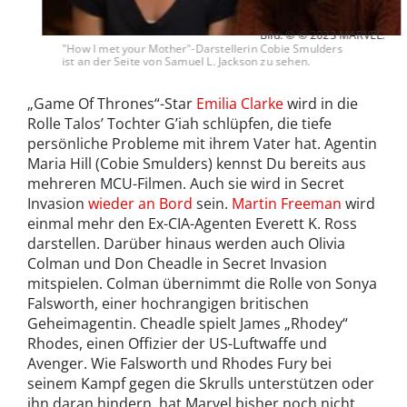
Bild: © © 2023 MARVEL.
"How I met your Mother"-Darstellerin Cobie Smulders
ist an der Seite von Samuel L. Jackson zu sehen.
„Game Of Thrones“-Star
Emilia Clarke
wird in die
Rolle Talos’ Tochter G’iah schlüpfen, die tiefe
persönliche Probleme mit ihrem Vater hat. Agentin
Maria Hill (Cobie Smulders) kennst Du bereits aus
mehreren MCU-Filmen. Auch sie wird in Secret
Invasion
wieder an Bord
sein.
Martin Freeman
wird
einmal mehr den Ex-CIA-Agenten Everett K. Ross
darstellen. Darüber hinaus werden auch Olivia
Colman und Don Cheadle in Secret Invasion
mitspielen. Colman übernimmt die Rolle von Sonya
Falsworth, einer hochrangigen britischen
Geheimagentin. Cheadle spielt James „Rhodey“
Rhodes, einen Offizier der US-Luftwaffe und
Avenger. Wie Falsworth und Rhodes Fury bei
seinem Kampf gegen die Skrulls unterstützen oder
ihn daran hindern, hat Marvel bisher noch nicht