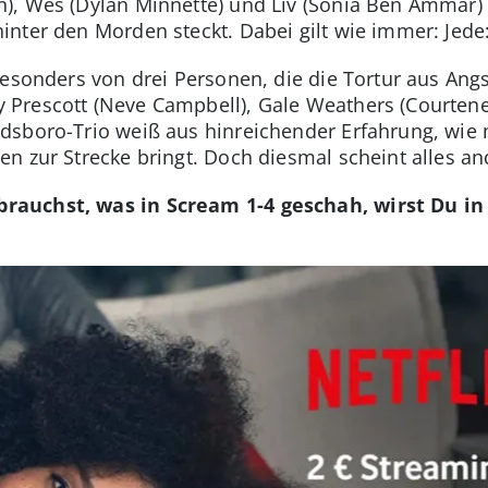
), Wes (Dylan Minnette) und Liv (Sonia Ben Ammar)
nter den Morden steckt. Dabei gilt wie immer: Jede:r
besonders von drei Personen, die die Tortur aus Ang
Prescott (Neve Campbell), Gale Weathers (Courtene
dsboro-Trio weiß aus hinreichender Erfahrung, wie
n zur Strecke bringt. Doch diesmal scheint alles a
rauchst, was in Scream 1-4 geschah, wirst Du i