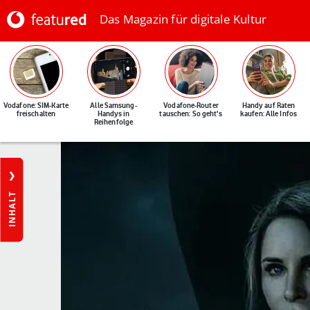
Das Magazin für digitale Kultur
Vodafone: SIM-Karte
Alle Samsung-
Vodafone-Router
Handy auf Raten
freischalten
Handys in
tauschen: So geht's
kaufen: Alle Infos
Reihenfolge
INHALT