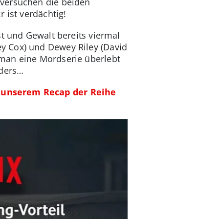
 versuchen die beiden
 ist verdächtig!
st und Gewalt bereits viermal
y Cox) und Dewey Riley (David
 man eine Mordserie überlebt
nders…
n
unserem Recap der Reihe