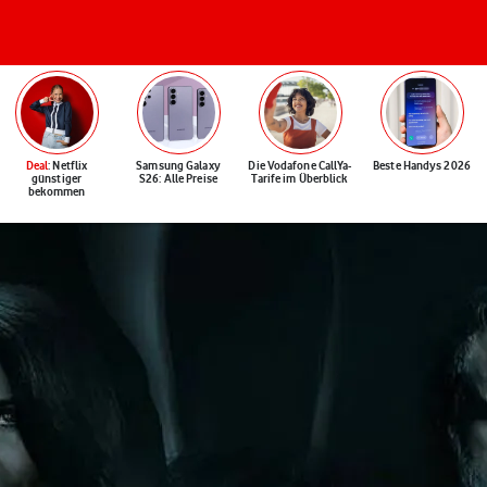
Deal
: Netflix
Samsung Galaxy
Die Vodafone CallYa-
Beste Handys 2026
günstiger
S26: Alle Preise
Tarife im Überblick
bekommen