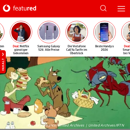
ten
Deal
: Netflix
Samsung Galaxy
Die Vodafone
Beste Handys
Deal
e
günstiger
S26: Alle Preise
CallYa-Tarife im
2026
Smar
bekommen
Überblick
bei 
INHALT
©picture alliance/United Archives | United Archives/IFTN