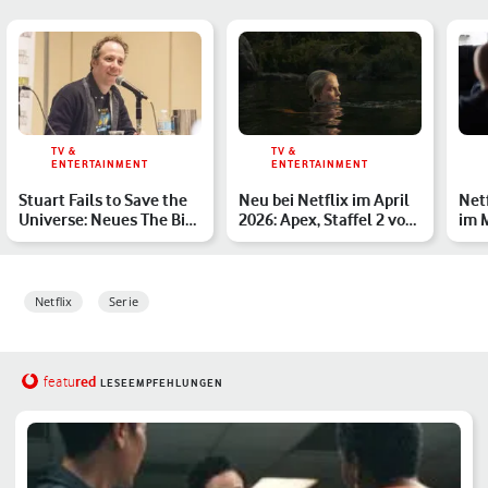
TV &
TV &
ENTERTAINMENT
ENTERTAINMENT
Stuart Fails to Save the
Neu bei Netflix im April
Net
Universe: Neues The Big
2026: Apex, Staffel 2 von
im 
Bang Theory-Spin…
Running Point …
Ser
Netflix
Serie
red
featu
LESEEMPFEHLUNGEN