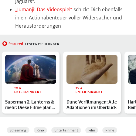
Jaguars".
„Jumanji: Das Videospiel“
schickt Dich ebenfalls
in ein Actionabenteuer voller Widersacher und
Herausforderungen
red
featu
LESEEMPFEHLUNGEN
TV &
TV &
ENTERTAINMENT
ENTERTAINMENT
Superman 2, Lanterns &
Dune Verfilmungen: Alle
Har
mehr: Diese Filme plant
Adaptionen im Überblick
Reih
DC ab 2025
Fil
Streaming
Kino
Entertainment
Film
Filme