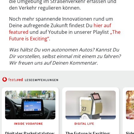
die Umgebung im Straßenverkehr erfassen und
den Verkehr regulieren können.
Noch mehr spannende Innovationen rund um
Deine aufregende Zukunft findest Du
hier auf
featured
und auf Youtube in unserer Playlist
„The
Future is Exciting“
.
Was hältst Du von autonomen Autos? Kannst Du
Dir vorstellen, selbst einmal mit einem zu fahren?
Wir freuen uns auf Deinen Kommentar.
red
featu
LESEEMPFEHLUNGEN
INSIDE VODAFONE
DIGITAL LIFE
Digitaler Parkplatzlotse:
The Future is Exciting:
Sid