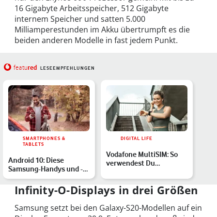
16 Gigabyte Arbeitsspeicher, 512 Gigabyte
internem Speicher und satten 5.000
Milliamperestunden im Akku übertrumpft es die
beiden anderen Modelle in fast jedem Punkt.
red
featu
LESEEMPFEHLUNGEN
SMARTPHONES &
DIGITAL LIFE
TABLETS
Vodafone MultiSIM: So
Android 10: Diese
verwendest Du
Samsung-Handys und -
OneNumber auf
Tablets erhalten das
mehreren Geräte…
Update
Infinity-O-Displays in drei Größen
Samsung setzt bei den Galaxy-S20-Modellen auf ein