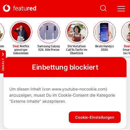
ten
Deal
: Netflix
Samsung Galaxy
Die Vodafone
Beste Handys
Deal
e
günstiger
S26: Alle Preise
CallYa-Tarife im
2026
Smar
bekommen
Überblick
bei 
INHALT