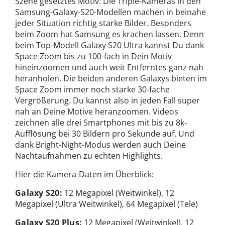
Szene gesetztes Motiv: Die Triple-Kameras in den
Samsung-Galaxy-S20-Modellen machen in beinahe
jeder Situation richtig starke Bilder. Besonders
beim Zoom hat Samsung es krachen lassen. Denn
beim Top-Modell Galaxy S20 Ultra kannst Du dank
Space Zoom bis zu 100-fach in Dein Motiv
hineinzoomen und auch weit Entferntes ganz nah
heranholen. Die beiden anderen Galaxys bieten im
Space Zoom immer noch starke 30-fache
Vergrößerung. Du kannst also in jeden Fall super
nah an Deine Motive heranzoomen. Videos
zeichnen alle drei Smartphones mit bis zu 8k-
Aufflösung bei 30 Bildern pro Sekunde auf. Und
dank Bright-Night-Modus werden auch Deine
Nachtaufnahmen zu echten Highlights.
Hier die Kamera-Daten im Überblick:
Galaxy S20:
12 Megapixel (Weitwinkel), 12
Megapixel (Ultra Weitwinkel), 64 Megapixel (Tele)
Galaxy S20 Plus:
12 Megapixel (Weitwinkel), 12