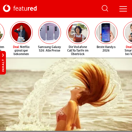
ten
Deal
: Netflix
Samsung Galaxy
Die Vodafone
Beste Handys
Deal
e
günstiger
S26: Alle Preise
CallYa-Tarife im
2026
Smar
bekommen
Überblick
bei 
INHALT