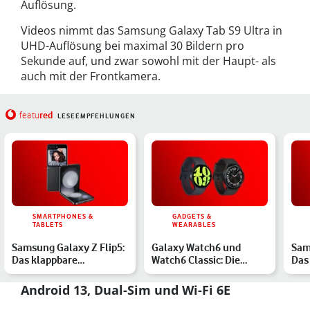
Auflösung.
Videos nimmt das Samsung Galaxy Tab S9 Ultra in
UHD-Auflösung bei maximal 30 Bildern pro
Sekunde auf, und zwar sowohl mit der Haupt- als
auch mit der Frontkamera.
red
featu
LESEEMPFEHLUNGEN
SMARTPHONES &
GADGETS &
TABLETS
WEARABLES
Samsung Galaxy Z Flip5:
Galaxy Watch6 und
Sam
Das klappbare
Watch6 Classic: Die
Das 
Smartphone im Hands-
neuen Samsung-Uhren
im 
on
im Hand…
Android 13, Dual-Sim und Wi-Fi 6E