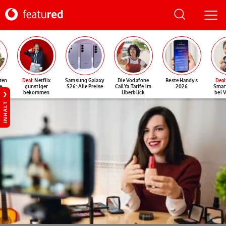
ten
Deal
: Netflix
Samsung Galaxy
Die Vodafone
Beste Handys
Deal
e
günstiger
S26: Alle Preise
CallYa-Tarife im
2026
Smar
bekommen
Überblick
bei 
INHALT