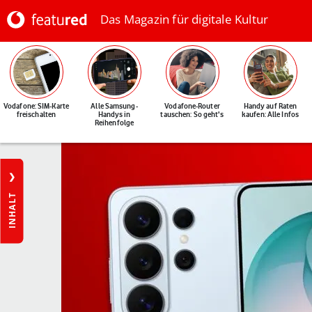
Das Magazin für digitale Kultur
Vodafone: SIM-Karte
Alle Samsung-
Vodafone-Router
Handy auf Raten
freischalten
Handys in
tauschen: So geht's
kaufen: Alle Infos
Reihenfolge
INHALT