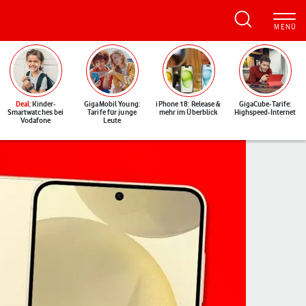
Deal
: Kinder-
GigaMobil Young:
iPhone 18: Release &
GigaCube-Tarife:
Smartwatches bei
Tarife für junge
mehr im Überblick
Highspeed-Internet
Vodafone
Leute