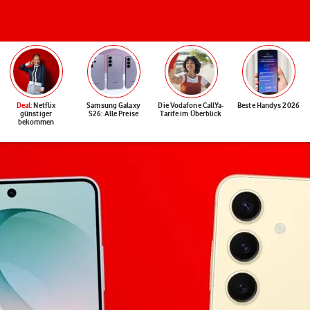
Deal
: Netflix
Samsung Galaxy
Die Vodafone CallYa-
Beste Handys 2026
günstiger
S26: Alle Preise
Tarife im Überblick
bekommen