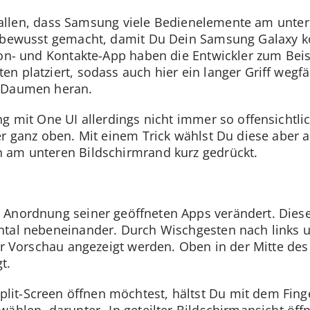
gefallen, dass Samsung viele Bedienelemente am unter
r bewusst gemacht, damit Du Dein Samsung Galaxy k
fon- und Kontakte-App haben die Entwickler zum Beis
n platziert, sodass auch hier ein langer Griff wegf
m Daumen heran.
g mit One UI allerdings nicht immer so offensichtlich
er ganz oben. Mit einem Trick wählst Du diese aber
 am unteren Bildschirmrand kurz gedrückt.
 Anordnung seiner geöffneten Apps verändert. Diese
ntal nebeneinander. Durch Wischgesten nach links 
ner Vorschau angezeigt werden. Oben in der Mitte de
t.
it-Screen öffnen möchtest, hältst Du mit dem Finge
wählen, darunter „In geteilter Bildschirmansicht öff