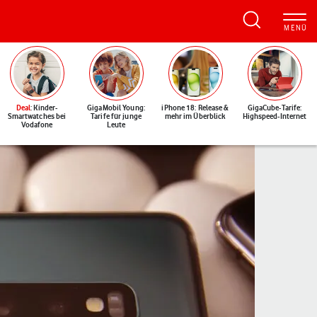
Deal
: Kinder-
GigaMobil Young:
iPhone 18: Release &
GigaCube-Tarife:
Smartwatches bei
Tarife für junge
mehr im Überblick
Highspeed-Internet
Vodafone
Leute