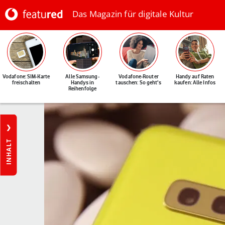
Das Magazin für digitale Kultur
Vodafone: SIM-Karte
Alle Samsung-
Vodafone-Router
Handy auf Raten
freischalten
Handys in
tauschen: So geht's
kaufen: Alle Infos
Reihenfolge
INHALT