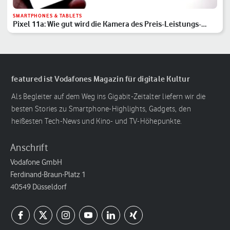
SMARTPHONES & TABLETS
Pixel 11a: Wie gut wird die Kamera des Preis-Leistungs-
Hits?
featured ist Vodafones Magazin für digitale Kultur
Als Begleiter auf dem Weg ins Gigabit-Zeitalter liefern wir die
besten Stories zu Smartphone-Highlights, Gadgets, den
heißesten Tech-News und Kino- und TV-Höhepunkte.
Anschrift
Vodafone GmbH
Ferdinand-Braun-Platz 1
40549 Düsseldorf