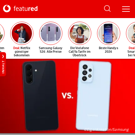
ten
Deal
: Netflix
Samsung Galaxy
Die Vodafone
Beste Handys
Deal
e
günstiger
S26: Alle Preise
CallYa-Tarife im
2026
Smar
bekommen
Überblick
bei 
INHALT
©Eigenkreation/Samsung