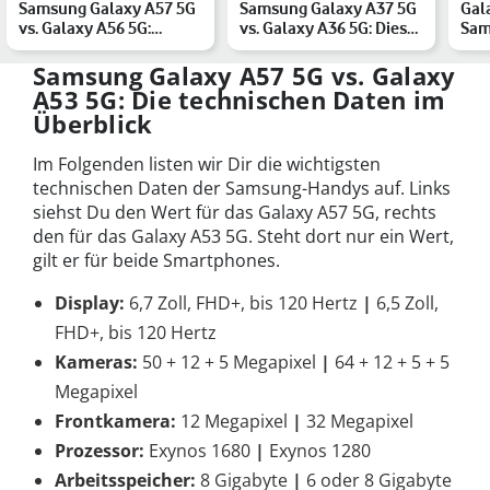
Samsung Galaxy A57 5G
Samsung Galaxy A37 5G
Gala
vs. Galaxy A56 5G:
vs. Galaxy A36 5G: Diese
Sam
Vergleich der
Unterschiede sollt…
Sta
Mittelklas…
Samsung Galaxy A57 5G vs. Galaxy
A53 5G: Die technischen Daten im
Überblick
Im Folgenden listen wir Dir die wichtigsten
technischen Daten der Samsung-Handys auf. Links
siehst Du den Wert für das Galaxy A57 5G, rechts
den für das Galaxy A53 5G. Steht dort nur ein Wert,
gilt er für beide Smartphones.
Display:
6,7 Zoll, FHD+, bis 120 Hertz
|
6,5 Zoll,
FHD+, bis 120 Hertz
Kameras:
50 + 12 + 5 Megapixel
|
64 + 12 + 5 + 5
Megapixel
Frontkamera:
12 Megapixel
|
32 Megapixel
Prozessor:
Exynos 1680
|
Exynos 1280
Arbeitsspeicher:
8 Gigabyte
|
6 oder 8 Gigabyte