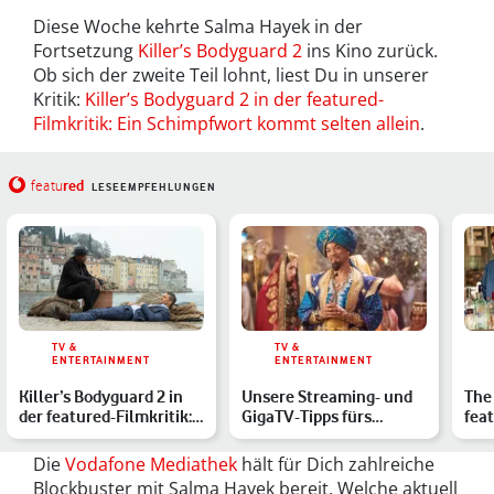
Diese Woche kehrte Salma Hayek in der
Fortsetzung
Killer’s Bodyguard 2
ins Kino zurück.
Ob sich der zweite Teil lohnt, liest Du in unserer
Kritik:
Killer’s Bodyguard 2 in der featured-
Filmkritik: Ein Schimpfwort kommt selten allein
.
red
featu
LESEEMPFEHLUNGEN
TV &
TV &
ENTERTAINMENT
ENTERTAINMENT
Killer’s Bodyguard 2 in
Unsere Streaming- und
The 
der featured-Filmkritik:
GigaTV-Tipps fürs
feat
Ein Schimpfwort …
Wochenende
abs
Dra
Die
Vodafone Mediathek
hält für Dich zahlreiche
Blockbuster mit Salma Hayek bereit. Welche aktuell