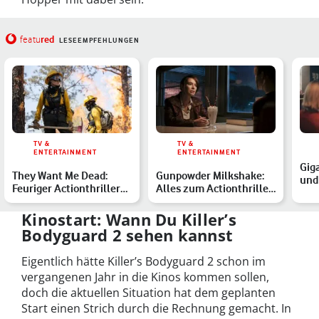
red
featu
LESEEMPFEHLUNGEN
TV &
TV &
ENTERTAINMENT
ENTERTAINMENT
Gig
They Want Me Dead:
Gunpowder Milkshake:
und 
Feuriger Actionthriller
Alles zum Actionthriller
uns
mit Angelina Jolie
mit Marvel-Star Kar…
Ent
Kinostart: Wann Du Killer’s
Bodyguard 2 sehen kannst
Eigentlich hätte Killer’s Bodyguard 2 schon im
vergangenen Jahr in die Kinos kommen sollen,
doch die aktuellen Situation hat dem geplanten
Start einen Strich durch die Rechnung gemacht. In