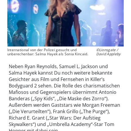
International von der Polizei gesucht und
©Lionsgate /
unberechenbar: Salma Hayek als Sonia Kincaid.
David Appleby
Neben Ryan Reynolds, Samuel L. Jackson und
Salma Hayek kannst Du noch weitere bekannte
Gesichter aus Film und Fernsehen in Killer’s
Bodyguard 2 sehen. Die Rolle des charismatischen
Mafiosos und Gegenspielers übernimmt Antonio
Banderas („Spy Kids“, „Die Maske des Zorro“).
Außerdem werden Gaststars wie Morgan Freeman
(„Die Verurteilten“), Frank Grillo („The Purge“),
Richard E. Grant („Star Wars: Der Aufstieg
Skywalkers“) und „Umbrella Academy“-Star Tom
Hopper mit dabei sein.