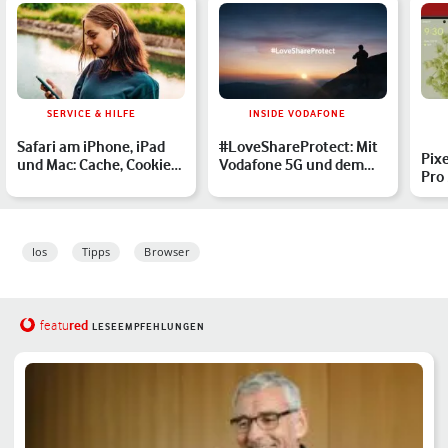
SERVICE & HILFE
INSIDE VODAFONE
Safari am iPhone, iPad
#LoveShareProtect: Mit
Pixe
und Mac: Cache, Cookies
Vodafone 5G und dem
Pro
und Verlauf lösche…
neuen iPhone 13 teilst…
Ult
Ios
Tipps
Browser
red
featu
LESEEMPFEHLUNGEN