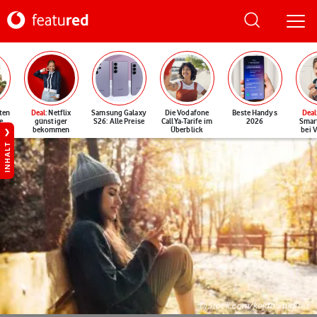
ten
Deal
: Netflix
Samsung Galaxy
Die Vodafone
Beste Handys
Deal
e
günstiger
S26: Alle Preise
CallYa-Tarife im
2026
Smar
bekommen
Überblick
bei 
INHALT
©iStock.com/koldo studio