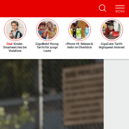
Deal
: Kinder-
GigaMobil Young:
iPhone 18: Release &
GigaCube-Tarife:
Smartwatches bei
Tarife für junge
mehr im Überblick
Highspeed-Internet
Vodafone
Leute