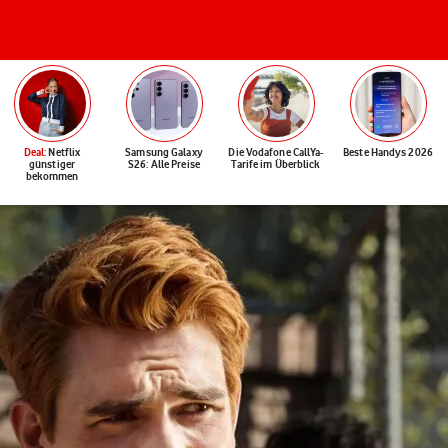
Deal
: Netflix
Samsung Galaxy
Die Vodafone CallYa-
Beste Handys 2026
günstiger
S26: Alle Preise
Tarife im Überblick
bekommen