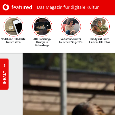
Das Magazin für digitale Kultur
Vodafone: SIM-Karte
Alle Samsung-
Vodafone-Router
Handy auf Raten
freischalten
Handys in
tauschen: So geht's
kaufen: Alle Infos
Reihenfolge
INHALT