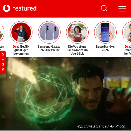
ten
Deal
: Netflix
Samsung Galaxy
Die Vodafone
Beste Handys
Deal
e
günstiger
S26: Alle Preise
CallYa-Tarife im
2026
Smar
bekommen
Überblick
bei 
INHALT
©picture alliance / AP Photo