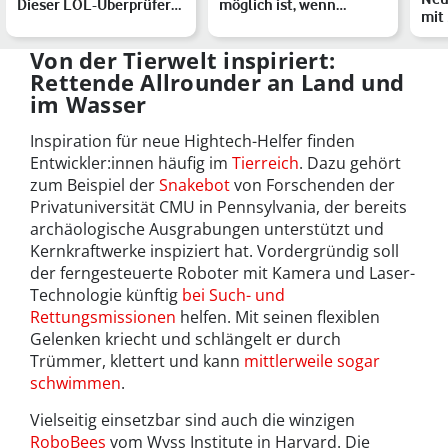
Dieser LOL-Überprüfer
möglich ist, wenn
mit
löscht Fake-Lacher
Algorithmen Gefühle
ver
erkennen
Bef
Von der Tierwelt inspiriert:
Rettende Allrounder an Land und
im Wasser
Inspiration für neue Hightech-Helfer finden
Entwickler:innen häufig im
Tierreich
. Dazu gehört
zum Beispiel der
Snakebot
von Forschenden der
Privatuniversität CMU in Pennsylvania, der bereits
archäologische Ausgrabungen unterstützt und
Kernkraftwerke inspiziert hat. Vordergründig soll
der ferngesteuerte Roboter mit Kamera und Laser-
Technologie künftig
bei Such- und
Rettungsmissionen
helfen. Mit seinen flexiblen
Gelenken kriecht und schlängelt er durch
Trümmer, klettert und kann
mittlerweile sogar
schwimmen
.
Vielseitig einsetzbar sind auch die winzigen
RoboBees
vom Wyss Institute in Harvard. Die