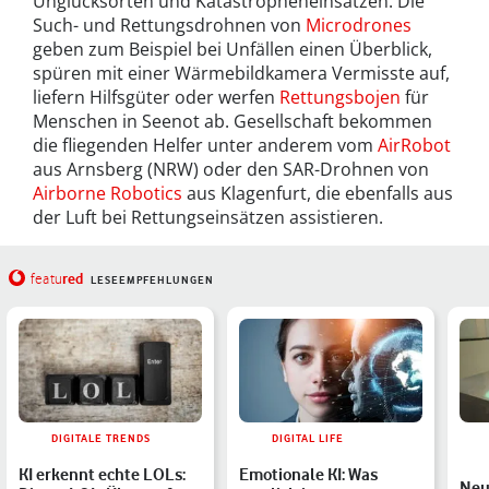
Unglücksorten und Katastropheneinsätzen. Die
Such- und Rettungsdrohnen von
Microdrones
geben zum Beispiel bei Unfällen einen Überblick,
spüren mit einer Wärmebildkamera Vermisste auf,
liefern Hilfsgüter oder werfen
Rettungsbojen
für
Menschen in Seenot ab. Gesellschaft bekommen
die fliegenden Helfer unter anderem vom
AirRobot
aus Arnsberg (NRW) oder den SAR-Drohnen von
Airborne Robotics
aus Klagenfurt, die ebenfalls aus
der Luft bei Rettungseinsätzen assistieren.
red
featu
LESEEMPFEHLUNGEN
DIGITALE TRENDS
DIGITAL LIFE
KI erkennt echte LOLs:
Emotionale KI: Was
Neu