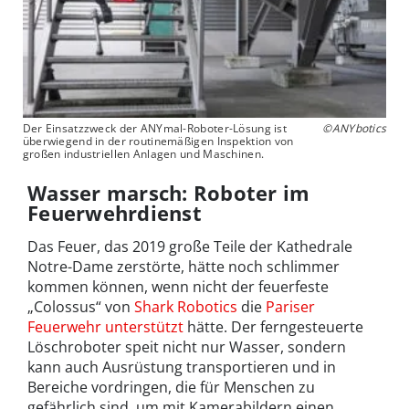
Der Einsatzzweck der ANYmal-Roboter-Lösung ist
©ANYbotics
überwiegend in der routinemäßigen Inspektion von
großen industriellen Anlagen und Maschinen.
Wasser marsch: Roboter im
Feuerwehrdienst
Das Feuer, das 2019 große Teile der Kathedrale
Notre-Dame zerstörte, hätte noch schlimmer
kommen können, wenn nicht der feuerfeste
„Colossus“ von
Shark Robotics
die
Pariser
Feuerwehr unterstützt
hätte. Der ferngesteuerte
Löschroboter speit nicht nur Wasser, sondern
kann auch Ausrüstung transportieren und in
Bereiche vordringen, die für Menschen zu
gefährlich sind, um mit Kamerabildern einen