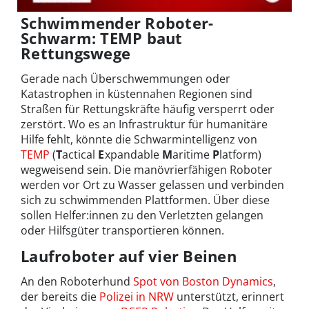
Schwimmender Roboter-
Schwarm: TEMP baut
Rettungswege
Gerade nach Überschwemmungen oder
Katastrophen in küstennahen Regionen sind
Straßen für Rettungskräfte häufig versperrt oder
zerstört. Wo es an Infrastruktur für humanitäre
Hilfe fehlt, könnte die Schwarmintelligenz von
TEMP
(
T
actical
E
xpandable
M
aritime
P
latform)
wegweisend sein. Die manövrierfähigen Roboter
werden vor Ort zu Wasser gelassen und verbinden
sich zu schwimmenden Plattformen. Über diese
sollen Helfer:innen zu den Verletzten gelangen
oder Hilfsgüter transportieren können.
Laufroboter auf vier Beinen
An den Roboterhund
Spot von Boston Dynamics
,
der bereits die
Polizei in NRW
unterstützt, erinnert