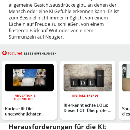
allgemeine Gesichtsausdrücke gibt, an denen der
Mensch oder eine KI Gefühle erkennen kann. Es ist
zum Beispiel nicht immer möglich, von einem
Lächeln auf Freude zu schließen, von einem
finsteren Blick auf Wut oder von einem
Stirnrunzeln auf Neugier.
red
featu
LESEEMPFEHLUNGEN
INNOVATION &
DIGITALE TRENDS
TECHNOLOGIE
KI erkennt echte LOLs:
Kuriose KI: Die
Spr
Dieser LOL-Überprüfer
ungewöhnlichsten
dies
löscht Fake-Lacher
Anwendungen für
Sch
künstliche Intel…
Met
Herausforderungen für die KI: