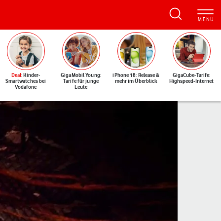
Deal
: Kinder-
GigaMobil Young:
iPhone 18: Release &
GigaCube-Tarife:
Smartwatches bei
Tarife für junge
mehr im Überblick
Highspeed-Internet
Vodafone
Leute