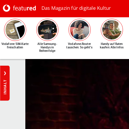
Das Magazin für digitale Kultur
Vodafone: SIM-Karte
Alle Samsung-
Vodafone-Router
Handy auf Raten
freischalten
Handys in
tauschen: So geht's
kaufen: Alle Infos
Reihenfolge
INHALT