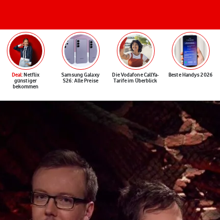
Deal
: Netflix
Samsung Galaxy
Die Vodafone CallYa-
Beste Handys 2026
günstiger
S26: Alle Preise
Tarife im Überblick
bekommen