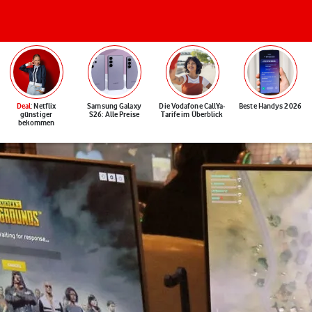
Deal
: Netflix
Samsung Galaxy
Die Vodafone CallYa-
Beste Handys 2026
günstiger
S26: Alle Preise
Tarife im Überblick
bekommen