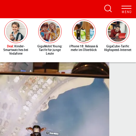
Deal
: Kinder-
GigaMobil Young:
iPhone 18: Release &
GigaCube-Tarife:
Smartwatches bei
Tarife für junge
mehr im Überblick
Highspeed-Internet
Vodafone
Leute