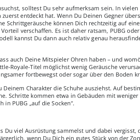
chst, solltest Du sehr aufmerksam sein. In vielen 
zuerst entdeckt hat. Wenn Du Deinen Gegner übersie
he Schrittgeräusche können Dich rechtzeitig auf ei
 Vorteil verschaffen. Es ist daher ratsam, PUBG od
odell kannst Du dann auch relativ genau herausfind
dass auch Deine Mitspieler Ohren haben – und womö
ttle-Royale-Titel möglichst wenig Geräusche verursa
langsamer fortbewegst oder sogar über den Boden kr
u Deinem Charakter die Schuhe ausziehst. Auf best
he. Schritte kommen etwa in Gebäuden mit weniger B
h in PUBG „auf die Socken“.
ss Du viel Ausrüstung sammelst und dabei vergisst, d
s ärgerlich, wenn Du Dich ein gutes Stück von der Zo