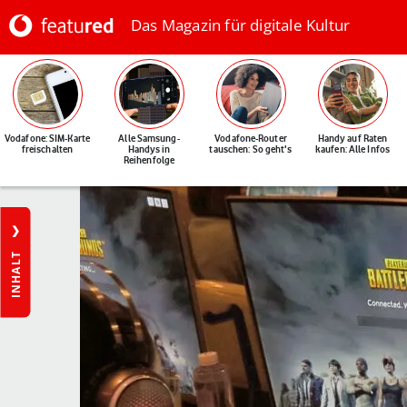
Das Magazin für digitale Kultur
Vodafone: SIM-Karte
Alle Samsung-
Vodafone-Router
Handy auf Raten
freischalten
Handys in
tauschen: So geht's
kaufen: Alle Infos
Reihenfolge
INHALT