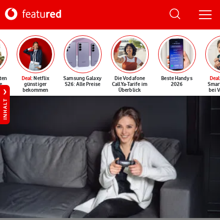
ten
Deal
: Netflix
Samsung Galaxy
Die Vodafone
Beste Handys
Deal
e
günstiger
S26: Alle Preise
CallYa-Tarife im
2026
Smar
bekommen
Überblick
bei 
INHALT