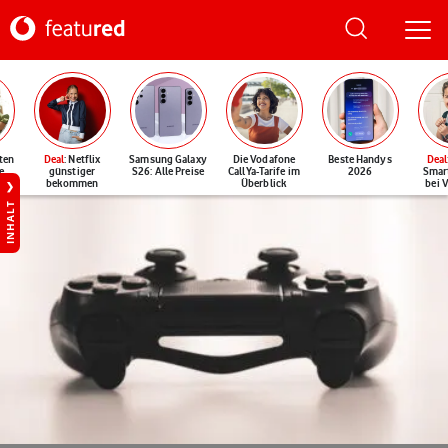
ten
Deal
: Netflix
Samsung Galaxy
Die Vodafone
Beste Handys
Deal
e
günstiger
S26: Alle Preise
CallYa-Tarife im
2026
Smar
bekommen
Überblick
bei 
INHALT