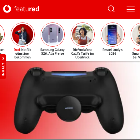
ten
Deal
: Netflix
Samsung Galaxy
Die Vodafone
Beste Handys
Deal
e
günstiger
S26: Alle Preise
CallYa-Tarife im
2026
Smar
bekommen
Überblick
bei 
INHALT