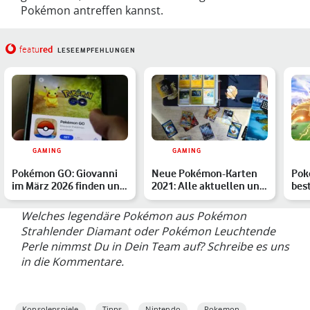
Pokémon antreffen kannst.
red
featu
LESEEMPFEHLUNGEN
GAMING
GAMING
Pokémon GO: Giovanni
Neue Pokémon-Karten
Pok
im März 2026 finden und
2021: Alle aktuellen und
bes
besiegen
zukünftigen Produkte…
Mov
Pok
Welches legendäre Pokémon aus Pokémon
Strahlender Diamant oder Pokémon Leuchtende
Perle nimmst Du in Dein Team auf? Schreibe es uns
in die Kommentare.
Konsolenspiele
Tipps
Nintendo
Pokemon