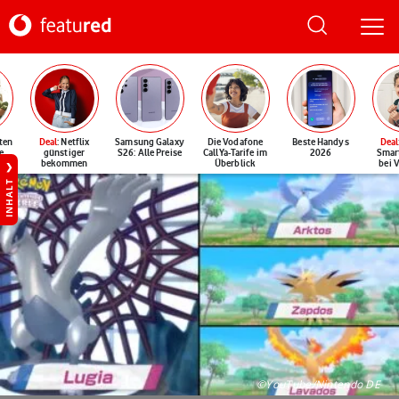
ten
Deal
: Netflix
Samsung Galaxy
Die Vodafone
Beste Handys
Deal
e
günstiger
S26: Alle Preise
CallYa-Tarife im
2026
Smar
bekommen
Überblick
bei 
INHALT
©YouTube/Nintendo DE