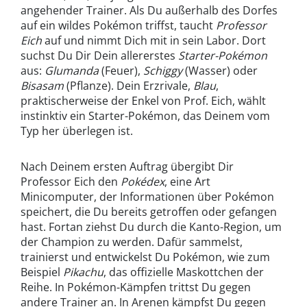
angehender Trainer. Als Du außerhalb des Dorfes
auf ein wildes Pokémon triffst, taucht
Professor
Eich
auf und nimmt Dich mit in sein Labor. Dort
suchst Du Dir Dein allererstes
Starter-Pokémon
aus:
Glumanda
(Feuer),
Schiggy
(Wasser) oder
Bisasam
(Pflanze). Dein Erzrivale,
Blau
,
praktischerweise der Enkel von Prof. Eich, wählt
instinktiv ein Starter-Pokémon, das Deinem vom
Typ her überlegen ist.
Nach Deinem ersten Auftrag übergibt Dir
Professor Eich den
Pokédex
, eine Art
Minicomputer, der Informationen über Pokémon
speichert, die Du bereits getroffen oder gefangen
hast. Fortan ziehst Du durch die Kanto-Region, um
der Champion zu werden. Dafür sammelst,
trainierst und entwickelst Du Pokémon, wie zum
Beispiel
Pikachu
, das offizielle Maskottchen der
Reihe. In Pokémon-Kämpfen trittst Du gegen
andere Trainer an. In Arenen kämpfst Du gegen