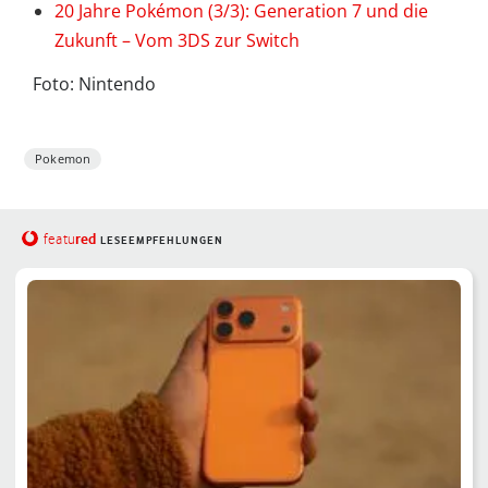
20 Jahre Pokémon (3/3): Generation 7 und die
Zukunft – Vom 3DS zur Switch
Foto: Nintendo
Pokemon
red
featu
LESEEMPFEHLUNGEN