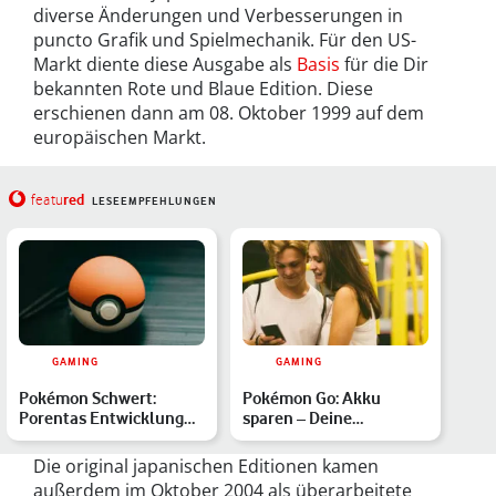
diverse Änderungen und Verbesserungen in
puncto Grafik und Spielmechanik. Für den US-
Markt diente diese Ausgabe als
Basis
für die Dir
bekannten Rote und Blaue Edition. Diese
erschienen dann am 08. Oktober 1999 auf dem
europäischen Markt.
red
featu
LESEEMPFEHLUNGEN
GAMING
GAMING
Pokémon Schwert:
Pokémon Go: Akku
Porentas Entwicklung
sparen – Deine
Lauchzelot enthüllt
Möglichkeiten im
Überblick
Die original japanischen Editionen kamen
außerdem im Oktober 2004 als überarbeitete