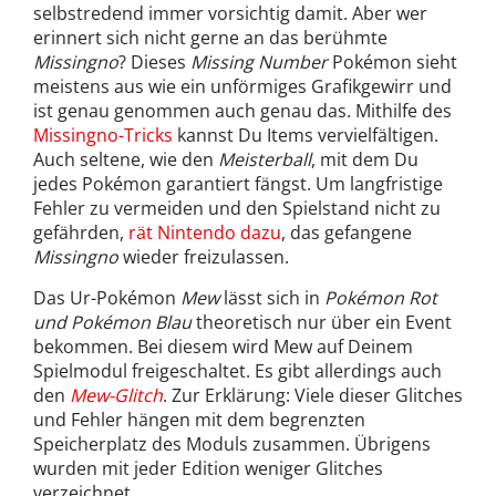
selbstredend immer vorsichtig damit. Aber wer
erinnert sich nicht gerne an das berühmte
Missingno
? Dieses
Missing Number
Pokémon sieht
meistens aus wie ein unförmiges Grafikgewirr und
ist genau genommen auch genau das. Mithilfe des
Missingno-Tricks
kannst Du Items vervielfältigen.
Auch seltene, wie den
Meisterball
, mit dem Du
jedes Pokémon garantiert fängst. Um langfristige
Fehler zu vermeiden und den Spielstand nicht zu
gefährden,
rät Nintendo dazu
, das gefangene
Missingno
wieder freizulassen.
Das Ur-Pokémon
Mew
lässt sich in
Pokémon Rot
und Pokémon Blau
theoretisch nur über ein Event
bekommen. Bei diesem wird Mew auf Deinem
Spielmodul freigeschaltet. Es gibt allerdings auch
den
Mew-Glitch
. Zur Erklärung: Viele dieser Glitches
und Fehler hängen mit dem begrenzten
Speicherplatz des Moduls zusammen. Übrigens
wurden mit jeder Edition weniger Glitches
verzeichnet.