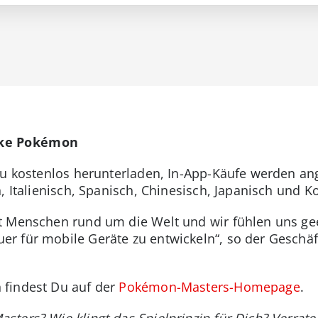
rke Pokémon
Du kostenlos herunterladen, In-App-Käufe werden ang
, Italienisch, Spanisch, Chinesisch, Japanisch und K
t Menschen rund um die Welt und wir fühlen uns g
r für mobile Geräte zu entwickeln“, so der Geschäf
 findest Du auf der
Pokémon-Masters-Homepage
.
ters? Wie klingt das Spielprinzip für Dich? Verrat