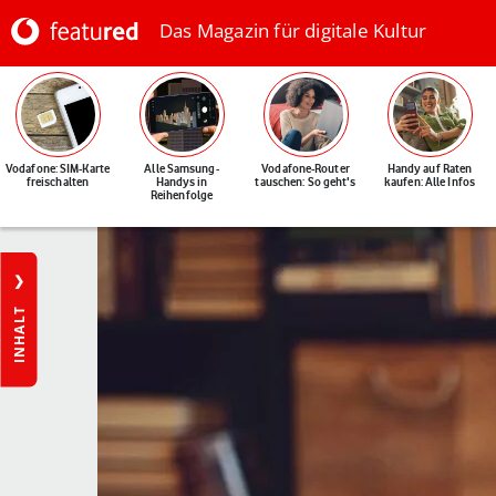
Das Magazin für digitale Kultur
Vodafone: SIM-Karte
Alle Samsung-
Vodafone-Router
Handy auf Raten
freischalten
Handys in
tauschen: So geht's
kaufen: Alle Infos
Reihenfolge
INHALT