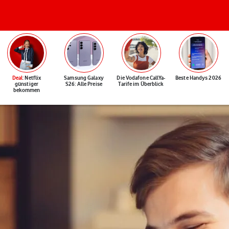
Deal
: Netflix
Samsung Galaxy
Die Vodafone CallYa-
Beste Handys 2026
günstiger
S26: Alle Preise
Tarife im Überblick
bekommen