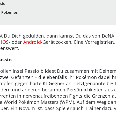
sio
e Pokémon
st Du Dich gedulden, dann kannst Du das von DeNA
m
iOS
- oder
Android
-Gerät zocken. Eine Vorregistrier
lenswert.
assio
vollen Insel Passio bildest Du zusammen mit Deinem
 zwei Gefährten – die ebenfalls ihr Pokémon dabei 
-Kämpfen gegen harte KI-Gegner an. Letztgenannte b
liedern und anderen bekannten Persönlichkeiten aus
renten in nervenaufreibenden Fights die Grenzen a
r die World Pokémon Masters (WPM). Auf dem Weg dah
er. Ein Novum ist, dass Spieler auch Trainer dazu 