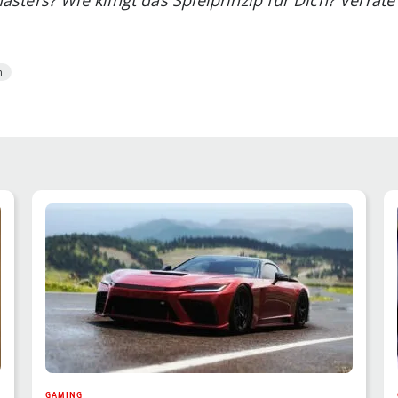
n
GAMING