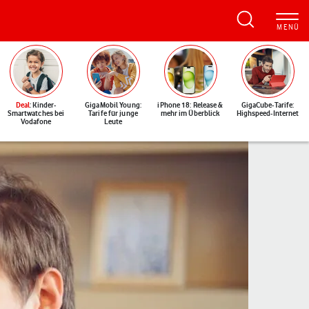
Deal
: Kinder-
GigaMobil Young:
iPhone 18: Release &
GigaCube-Tarife:
Smartwatches bei
Tarife für junge
mehr im Überblick
Highspeed-Internet
Vodafone
Leute