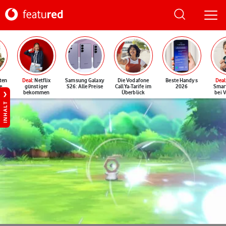
ten
Deal
: Netflix
Samsung Galaxy
Die Vodafone
Beste Handys
Deal
e
günstiger
S26: Alle Preise
CallYa-Tarife im
2026
Smar
bekommen
Überblick
bei 
INHALT