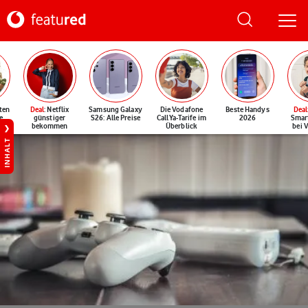
ten
Deal
: Netflix
Samsung Galaxy
Die Vodafone
Beste Handys
Deal
e
günstiger
S26: Alle Preise
CallYa-Tarife im
2026
Smar
bekommen
Überblick
bei 
INHALT