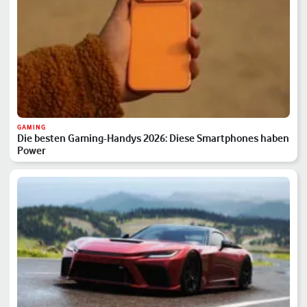
GAMING
Die besten Gaming-Handys 2026: Diese Smartphones haben
Power