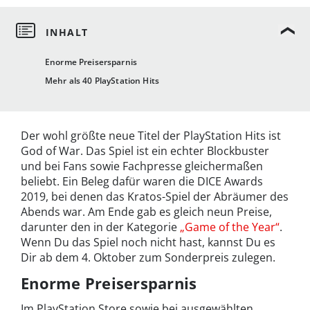
Enorme Preisersparnis
Mehr als 40 PlayStation Hits
Der wohl größte neue Titel der PlayStation Hits ist
God of War. Das Spiel ist ein echter Blockbuster
und bei Fans sowie Fachpresse gleichermaßen
beliebt. Ein Beleg dafür waren die DICE Awards
2019, bei denen das Kratos-Spiel der Abräumer des
Abends war. Am Ende gab es gleich neun Preise,
darunter den in der Kategorie
„Game of the Year“
.
Wenn Du das Spiel noch nicht hast, kannst Du es
Dir ab dem 4. Oktober zum Sonderpreis zulegen.
Enorme Preisersparnis
Im PlayStation Store sowie bei ausgewählten