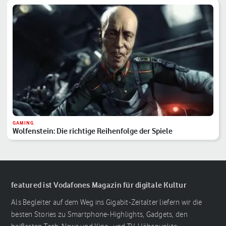
GAMING
Wolfenstein: Die richtige Reihenfolge der Spiele
featured ist Vodafones Magazin für digitale Kultur
Als Begleiter auf dem Weg ins Gigabit-Zeitalter liefern wir die
besten Stories zu Smartphone-Highlights, Gadgets, den