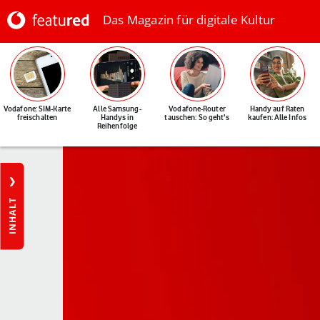
Das Magazin für digitale Kultur
Vodafone: SIM-Karte
Alle Samsung-
Vodafone-Router
Handy auf Raten
freischalten
Handys in
tauschen: So geht's
kaufen: Alle Infos
Reihenfolge
INHALT