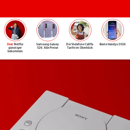
Deal
: Netflix
Samsung Galaxy
Die Vodafone CallYa-
Beste Handys 2026
günstiger
S26: Alle Preise
Tarife im Überblick
bekommen