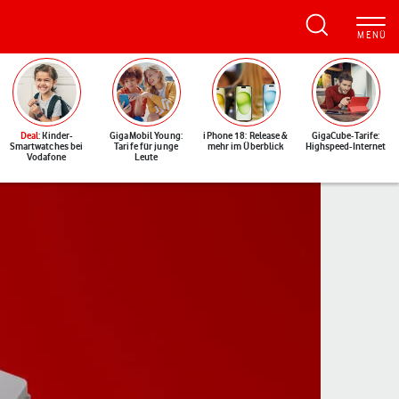
Deal
: Kinder-
GigaMobil Young:
iPhone 18: Release &
GigaCube-Tarife:
Smartwatches bei
Tarife für junge
mehr im Überblick
Highspeed-Internet
Vodafone
Leute