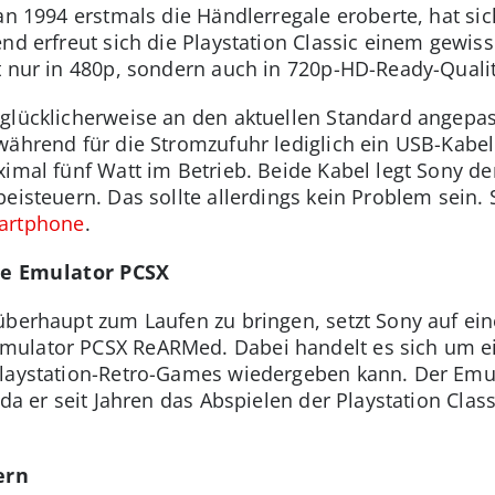
an 1994 erstmals die Händlerregale eroberte, hat sich
end erfreut sich die Playstation Classic einem gewi
t nur in 480p, sondern auch in 720p-HD-Ready-Qualit
 glücklicherweise an den aktuellen Standard angepa
während für die Stromzufuhr lediglich ein USB-Kabel
ximal fünf Watt im Betrieb. Beide Kabel legt Sony d
eisteuern. Das sollte allerdings kein Problem sein. S
artphone
.
e Emulator PCSX
überhaupt zum Laufen zu bringen, setzt Sony auf ein
ulator PCSX ReARMed. Dabei handelt es sich um ein
laystation-Retro-Games wiedergeben kann. Der Emula
 da er seit Jahren das Abspielen der Playstation Clas
ern