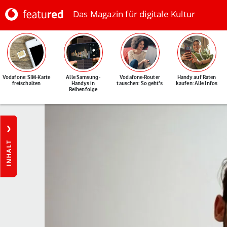
Das Magazin für digitale Kultur
Vodafone: SIM-Karte
Alle Samsung-
Vodafone-Router
Handy auf Raten
freischalten
Handys in
tauschen: So geht's
kaufen: Alle Infos
Reihenfolge
INHALT