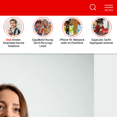
Deal
: Kinder-
GigaMobil Young:
iPhone 18: Release &
GigaCube-Tarife:
Smartwatches bei
Tarife für junge
mehr im Überblick
Highspeed-Internet
Vodafone
Leute