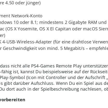
re 4.50 oder jünger)
inment Network-Konto
dows 10 oder 8.1; mindestens 2 Gigabyte RAM und
ac (OS X Yosemite, OS X El Capitan oder macOS Sier
er)
-USB-Wireless-Adapter (für eine drahtlose Verwen
r Geschwindigkeit von mind. 5 Megabit/s – empfehle
dass nicht alle PS4-Games Remote Play unterstütze
fähig ist, kannst Du beispielsweise auf der Rücksei
ay-Symbol (Icon mit Controller und der Aufschrift „P
gibt darüber Aufschluss. Wenn Du ein Spiel aus d
Du dort auch in der Spielbeschreibung nachlesen, o
vorbereiten