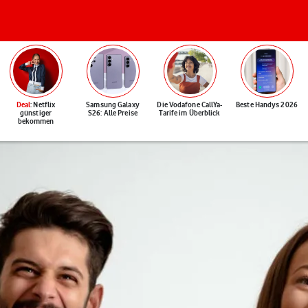
Deal
: Netflix
Samsung Galaxy
Die Vodafone CallYa-
Beste Handys 2026
günstiger
S26: Alle Preise
Tarife im Überblick
bekommen