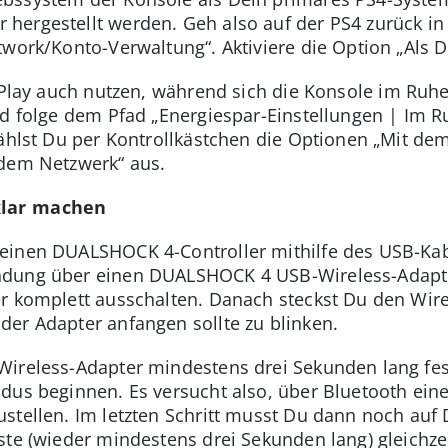
ergestellt werden. Geh also auf der PS4 zurück in 
work/Konto-Verwaltung“. Aktiviere die Option „Als D
lay auch nutzen, während sich die Konsole im Ruh
und folge dem Pfad „Energiespar-Einstellungen | Im
wählst Du per Kontrollkästchen die Optionen „Mit de
 dem Netzwerk“ aus.
klar machen
Deinen DUALSHOCK 4-Controller mithilfe des USB-K
dung über einen DUALSHOCK 4 USB-Wireless-Adapter
r komplett ausschalten. Danach steckst Du den Wire
er Adapter anfangen sollte zu blinken.
ireless-Adapter mindestens drei Sekunden lang fes
dus beginnen. Es versucht also, über Bluetooth ei
stellen. Im letzten Schritt musst Du dann noch auf 
ste (wieder mindestens drei Sekunden lang) gleichzei