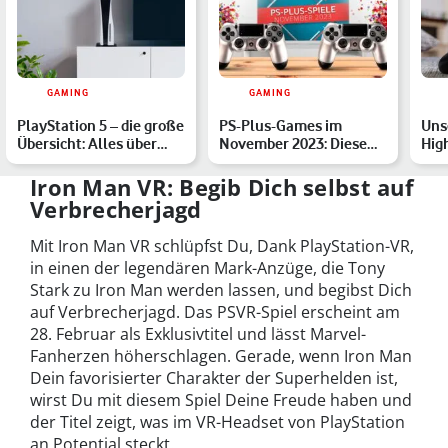
GAMING
GAMING
PlayStation 5 – die große
PS-Plus-Games im
Uns
Übersicht: Alles über
November 2023: Diese
High
Games, Release, T…
Spiele sind dabei
Pla
Iron Man VR: Begib Dich selbst auf
Verbrecherjagd
Mit Iron Man VR schlüpfst Du, Dank PlayStation-VR,
in einen der legendären Mark-Anzüge, die Tony
Stark zu Iron Man werden lassen, und begibst Dich
auf Verbrecherjagd. Das PSVR-Spiel erscheint am
28. Februar als Exklusivtitel und lässt Marvel-
Fanherzen höherschlagen. Gerade, wenn Iron Man
Dein favorisierter Charakter der Superhelden ist,
wirst Du mit diesem Spiel Deine Freude haben und
der Titel zeigt, was im VR-Headset von PlayStation
an Potential steckt.