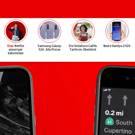
Deal
: Netflix
Samsung Galaxy
Die Vodafone CallYa-
Beste Handys 2026
günstiger
S26: Alle Preise
Tarife im Überblick
bekommen