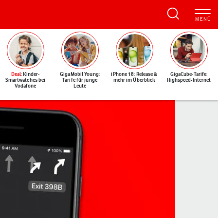
Deal
: Kinder-
GigaMobil Young:
iPhone 18: Release &
GigaCube-Tarife:
Smartwatches bei
Tarife für junge
mehr im Überblick
Highspeed-Internet
Vodafone
Leute