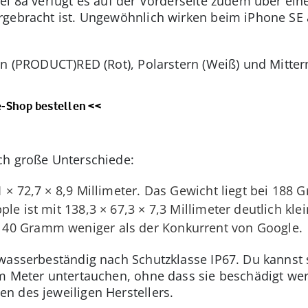
el 8a verfügt es auf der Vorderseite zudem über ei
rgebracht ist. Ungewöhnlich wirken beim iPhone SE
en (PRODUCT)RED (Rot), Polarstern (Weiß) und Mitter
-Shop bestellen <<
ch große Unterschiede:
1 × 72,7 × 8,9 Millimeter. Das Gewicht liegt bei 188
le ist mit 138,3 × 67,3 × 7,3 Millimeter deutlich kle
40 Gramm weniger als der Konkurrent von Google.
 wasserbeständig nach Schutzklasse IP67. Du kannst
em Meter untertauchen, ohne dass sie beschädigt we
n des jeweiligen Herstellers.