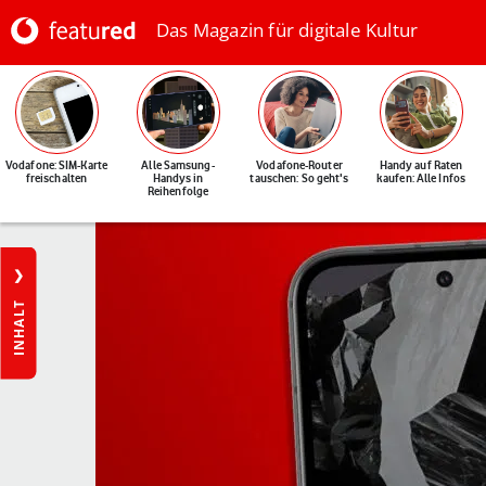
Das Magazin für digitale Kultur
Vodafone: SIM-Karte
Alle Samsung-
Vodafone-Router
Handy auf Raten
freischalten
Handys in
tauschen: So geht's
kaufen: Alle Infos
Reihenfolge
INHALT