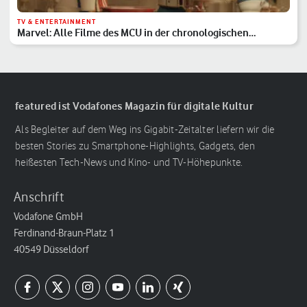
TV & ENTERTAINMENT
Marvel: Alle Filme des MCU in der chronologischen
Reihenfolge
featured ist Vodafones Magazin für digitale Kultur
Als Begleiter auf dem Weg ins Gigabit-Zeitalter liefern wir die
besten Stories zu Smartphone-Highlights, Gadgets, den
heißesten Tech-News und Kino- und TV-Höhepunkte.
Anschrift
Vodafone GmbH
Ferdinand-Braun-Platz 1
40549 Düsseldorf